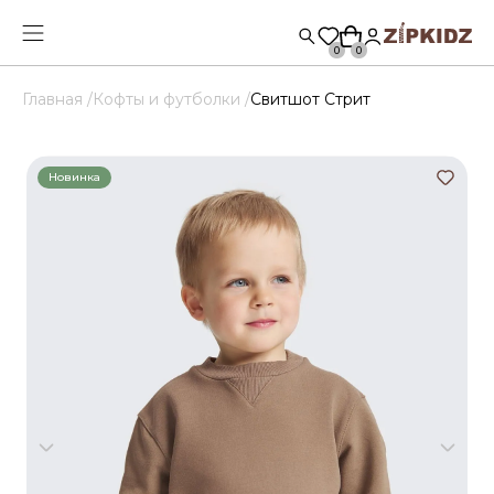
0
0
Главная /
Кофты и футболки /
Свитшот Стрит
Новинка