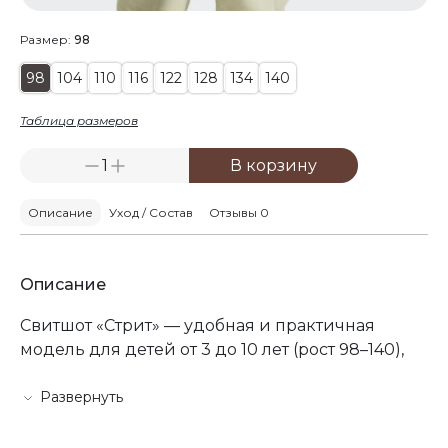
Размер:
98
98
104
110
116
122
128
134
140
Таблица размеров
1
В корзину
Описание
Уход / Состав
Отзывы 0
Описание
Свитшот «Стрит» — удобная и практичная
модель для детей от 3 до 10 лет (рост 98–140),
созданная для повседневного комфорта и
активного ритма. Он легко вписывается в
Развернуть
базовый гардероб и подходит как для садика,
так и для прогулок.