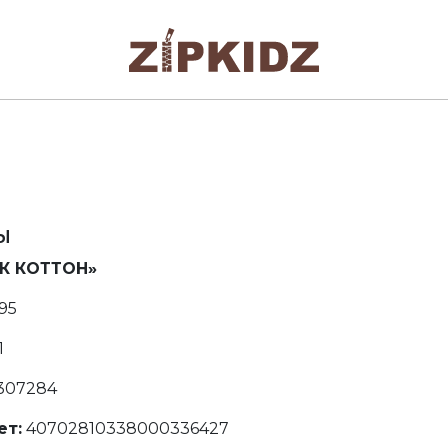
ы
К КОТТОН»
95
1
307284
ет:
40702810338000336427