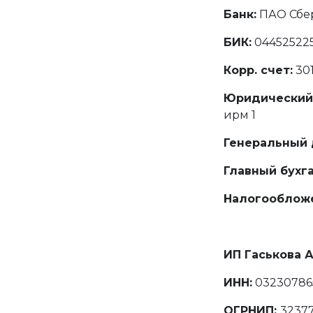
Банк:
ПАО Сбе
БИК:
04452522
Корр. счет:
30
Юридический
ирм 1
Генеральный 
Главный бухг
Налогооблож
ИП Гаськова 
ИНН:
03230786
ОГРНИП:
3237