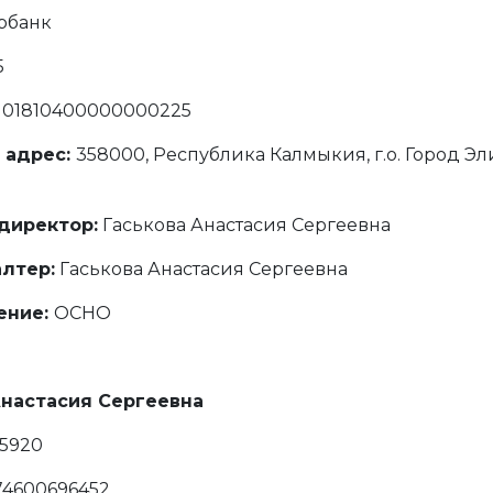
рбанк
5
101810400000000225
 адрес:
358000, Республика Калмыкия, г.о. Город Эли
директор:
Гаськова Анастасия Сергеевна
алтер:
Гаськова Анастасия Сергеевна
ение:
ОСНО
Анастасия Сергеевна
5920
74600696452