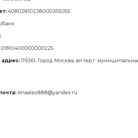
ет:
40802810238000355055
рбанк
5
101810400000000225
адрес:
119361, Город Москва, вн.тер.г. муниципальны
почта:
Anaalex888@yandex.ru