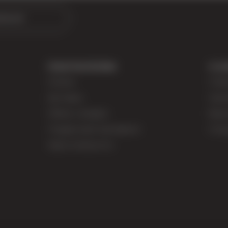
аться
ПОКУПАТЕЛЯМ
О К
Оплата
О бр
Доставка
Серт
Обмен / возврат
Вака
Подарочный сертификат
Сотр
Карта лояльности