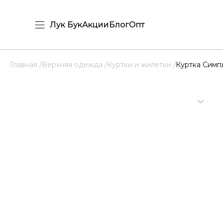
Лук Бук
Акции
Блог
Опт
Главная /
Верхняя одежда /
Куртки и жилетки /
Куртка Симп