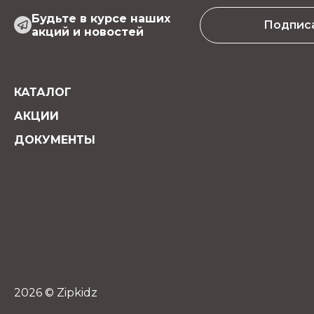
Характеристики:
Будьте в курсе наших
Подпис
акций и новостей
- Плотность мембраны: 135 г/м²
- Плотность флиса: 190 г/м²
- Водоотталкивающая пропитка
- Влагопроницаемость: 3000
КАТАЛОГ
- Воздухопроницаемость: 3000
АКЦИИ
ДОКУМЕНТЫ
2026 © Zipkidz