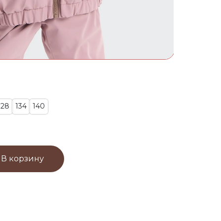
128
134
140
В корзину