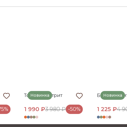
ной ткани защищает от ветра, высокой влажности и
епло. Удлиненная спинка, глубокий капюшон с высо
Толстовка Стрит
Новинка
Брюки Стри
Новинка
1 990 ₽
3 980 ₽
1 225 ₽
4 9
75%
-50%