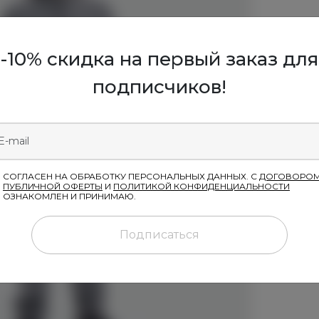
-10% скидка на первый заказ для
подписчиков!
СОГЛАСЕН НА ОБРАБОТКУ ПЕРСОНАЛЬНЫХ ДАННЫХ. С
ДОГОВОРО
ПУБЛИЧНОЙ ОФЕРТЫ
И
ПОЛИТИКОЙ КОНФИДЕНЦИАЛЬНОСТИ
ОЗНАКОМЛЕН И ПРИНИМАЮ.
Подписаться