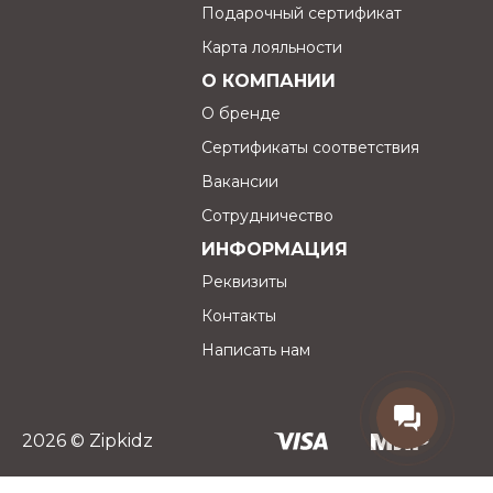
Износостойкая и долговечная ткань
Подарочный сертификат
Высокая защита от непогоды
Карта лояльности
Влагонепроницаемая поверхность
О КОМПАНИИ
Легкая и почти не мнется
О бренде
Сертификаты соответствия
Вакансии
Сотрудничество
ИНФОРМАЦИЯ
Реквизиты
Контакты
Написать нам
2026 © Zipkidz