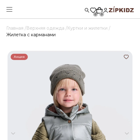
0
0
Главная /
Верхняя одежда /
Куртки и жилетки /
Жилетка с карманами
Акция