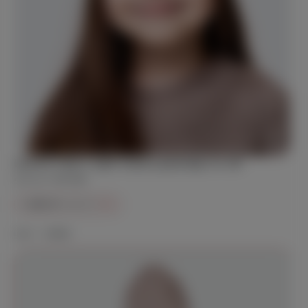
Шапка Твист, цвет какао, размер 44-48
Артикул:
SH-026
1 490 ₽
2 292 ₽
-35%
Цвет —
какао