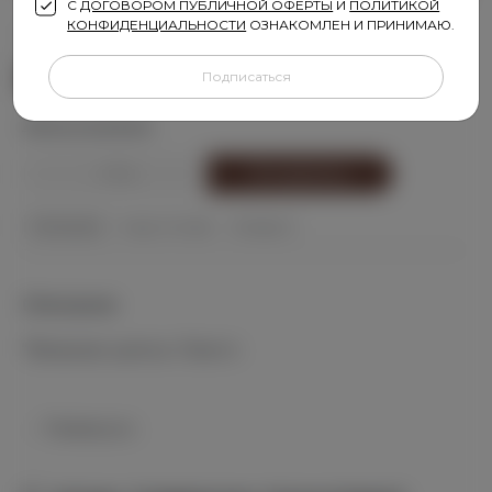
С
ДОГОВОРОМ ПУБЛИЧНОЙ ОФЕРТЫ
И
ПОЛИТИКОЙ
КОНФИДЕНЦИАЛЬНОСТИ
ОЗНАКОМЛЕН И ПРИНИМАЮ.
Размер:
44-48
44-48
Подписаться
Таблица размеров
1
В корзину
Описание
Уход / Состав
Отзывы 0
Описание
"Вязаная шапка «Твист»
Стильная и уютная вязаная шапка «Твист» —
идеальное решение для прохладных дней.
Развернуть
Мягкий акрил (100%) делает её комфортной и
безопасной даже для самой чувствительной