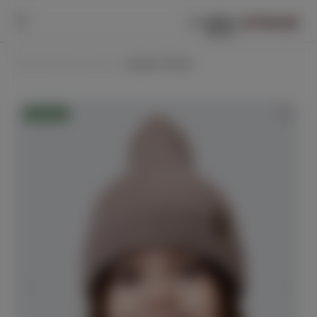
0
0
Главная /
Аксессуары /
Шапка Твист
Новинка