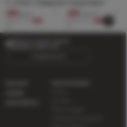
С этим товаром покупают
гипоаллергенным, что особенно важно для
чувствительной кожи детей.
Акция
Акция
Шорты Вектор
Брюки софтшелл
425 ₽
1 700 ₽
875 ₽
3 500 ₽
-75%
-75%
Цвет: белый
Материал: интерлок-трикотаж, плотность 210 г/
Будьте в курсе наших
м², низкий процент сминаемости
акций и новостей
Подписаться
Футболка легко стирается и сохраняет свою
форму, что делает ее отличным базовым
элементом гардероба для активных детей.
Благодаря свободному крою, ее можно
КАТАЛОГ
ПОКУПАТЕЛЯМ
сочетать с различными элементами одежды,
Оплата
создавая стильные образы для школы, игр на
АКЦИИ
свежем воздухе или семейных прогулок. Эта
Доставка
ДОКУМЕНТЫ
футболка станет любимым элементом в
Обмен / возврат
гардеробе вашего ребенка!
Подарочный сертификат