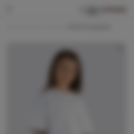
0
0
Главная /
Кофты и футболки /
Футболка оверсайз