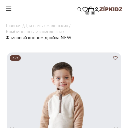
0
0
Главная /
Для самых маленьких /
Комбинезоны и комплекты /
Флисовый костюм двойка NEW
Хит