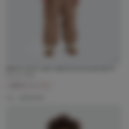
Брюки Симпл, цвет карамельный, размер 92
Артикул:
P-034
2 990 ₽
4 600 ₽
-35%
Цвет —
карамельный