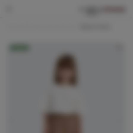
0
0
Главная /
Верхняя одежда /
Брюки /
Брюки Симпл
Новинка