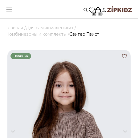
0
0
Главная /
Для самых маленьких /
Комбинезоны и комплекты /
Свитер Твист
Новинка