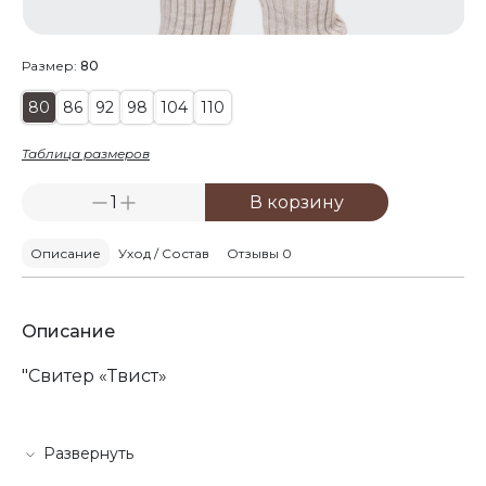
Размер:
80
80
86
92
98
104
110
Таблица размеров
1
В корзину
Описание
Уход / Состав
Отзывы 0
Описание
"Свитер «Твист»
Уютный вязаный свитер «Твист» — это комфорт,
тепло и стиль для вашего малыша. Он
Развернуть
выполнен из мягкого и гипоаллергенного