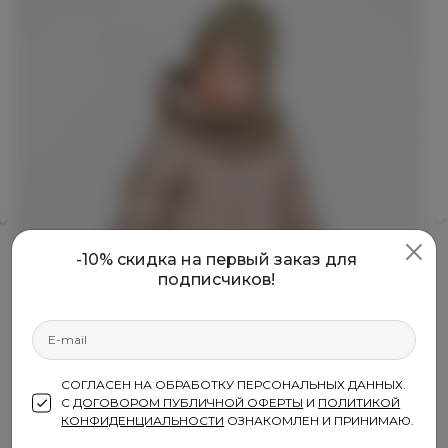
-10% скидка на первый заказ для
подписчиков!
СОГЛАСЕН НА ОБРАБОТКУ ПЕРСОНАЛЬНЫХ ДАННЫХ.
С
ДОГОВОРОМ ПУБЛИЧНОЙ ОФЕРТЫ
И
ПОЛИТИКОЙ
КОНФИДЕНЦИАЛЬНОСТИ
ОЗНАКОМЛЕН И ПРИНИМАЮ.