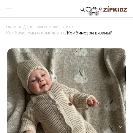
0
0
Главная /
Для самых маленьких /
Комбинезоны и комплекты /
Комбинезон вязаный