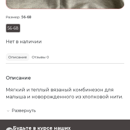
Размер:
56-68
56-68
Нет в наличии
Описание
Отзывы 0
Описание
Мягкий и теплый вязаный комбинезон для
малыша и новорожденного из хлопковой нити.
Подойдет на несколько месяцев с активным
ростом младенца. Высокий процент хлопка
Развернуть
вязанного комбеза позволит правильной
регуляции теплообмена - малышу не будет
Будьте в курсе наших