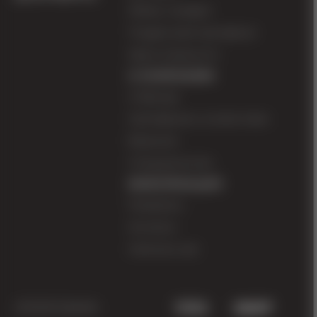
Обмен / возврат
Отличный выбор для прогулок, игр и
Подарочный сертификат
повседневной носки в прохладную погоду.
Карта лояльности
О КОМПАНИИ
О бренде
Сертификаты соответствия
Вакансии
Сотрудничество
ИНФОРМАЦИЯ
Реквизиты
Контакты
Написать нам
2026 © Zipkidz