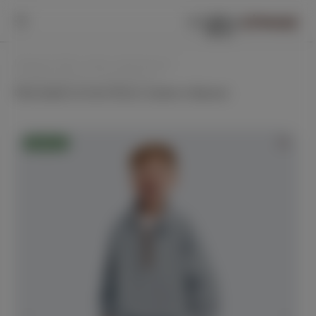
0
0
Главная /
Для самых маленьких /
Комбинезоны и комплекты /
Флисовый костюм Флокс (кофта и брюки)
Новинка