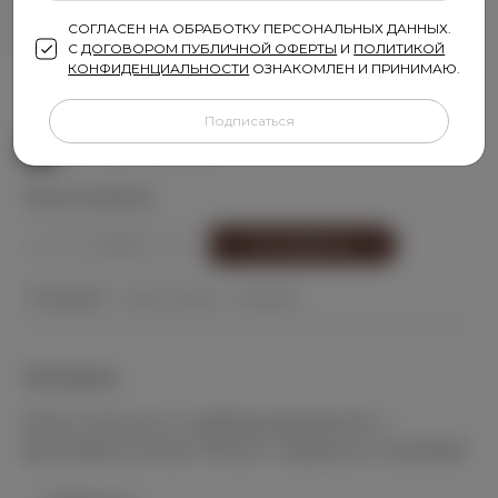
СОГЛАСЕН НА ОБРАБОТКУ ПЕРСОНАЛЬНЫХ ДАННЫХ.
С
ДОГОВОРОМ ПУБЛИЧНОЙ ОФЕРТЫ
И
ПОЛИТИКОЙ
КОНФИДЕНЦИАЛЬНОСТИ
ОЗНАКОМЛЕН И ПРИНИМАЮ.
Размер:
116
Подписаться
116
122
128
134
140
Таблица размеров
1
В корзину
Описание
Уход / Состав
Отзывы 8
Описание
Тепло, легкость и свобода движений —
флисовый костюм "Флокс" идеально подойдёт
для прохладной погоды от +15°С. Удобный,