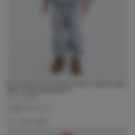
Флисовый костюм Флокс (кофта и брюки), цвет
серо-голубой, размер 116
Артикул:
DS-083
1 990 ₽
3 618 ₽
-45%
Цвет —
серо-голубой